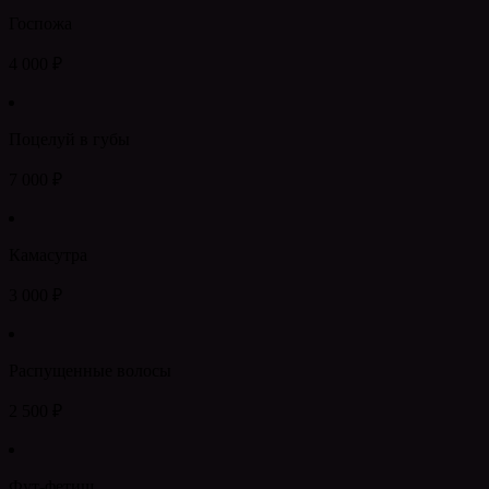
Госпожа
4 000 ₽
Поцелуй в губы
7 000 ₽
Камасутра
3 000 ₽
Распущенные волосы
2 500 ₽
Фут-фетиш